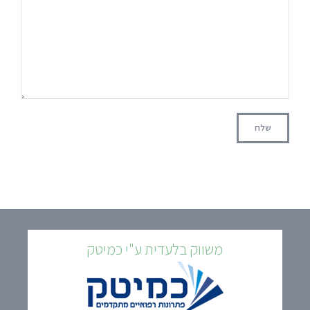
משווק בלעדית ע"י כמיטק