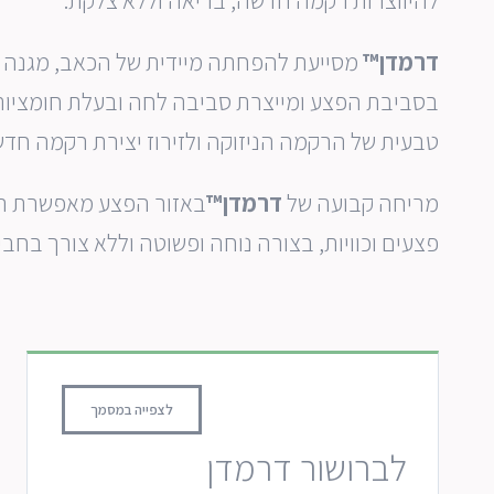
להיווצרות רקמה חדשה, בריאה וללא צלקת.
דרמדן™
מסייעת להפחתה מיידית של הכאב, מגנה מפ
בסביבת הפצע ומייצרת סביבה לחה ובעלת חומציות
טבעית של הרקמה הניזוקה ולזירוז יצירת רקמה חדש
מריחה קבועה של
דרמדן™
באזור הפצע מאפשרת ריפ
פצעים וכוויות, בצורה נוחה ופשוטה וללא צורך בחבי
לצפייה במסמך
לברושור דרמדן